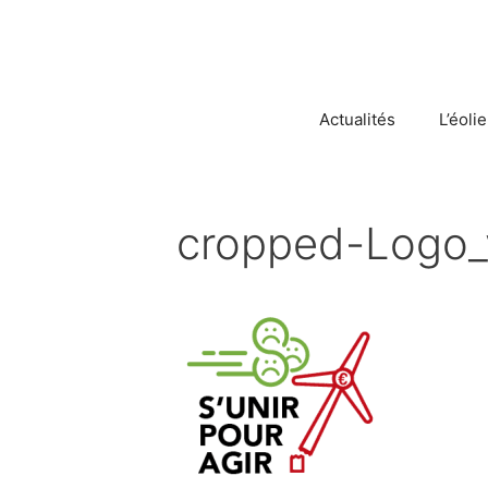
Aller
au
contenu
Actualités
L’éoli
cropped-Logo_