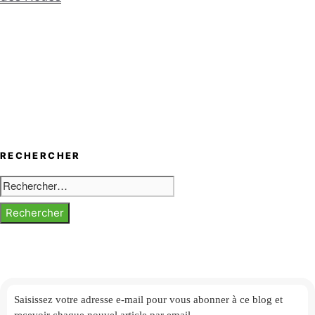
RECHERCHER
Rechercher :
Saisissez votre adresse e-mail
pour vous abonner à ce blog et
recevoir chaque nouvel article par email.