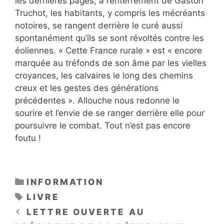
les dernières pages, à l’enterrement de Gaston
Truchot, les habitants, y compris les mécréants
notoires, se rangent derrière le curé aussi
spontanément qu’ils se sont révoltés contre les
éoliennes. « Cette France rurale » est « encore
marquée au tréfonds de son âme par les vielles
croyances, les calvaires le long des chemins
creux et les gestes des générations
précédentes ». Allouche nous redonne le
sourire et l’envie de se ranger derrière elle pour
poursuivre le combat. Tout n’est pas encore
foutu !
CATÉGORIES
INFORMATION
ÉTIQUETTES
LIVRE
LETTRE OUVERTE AU