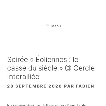
Aller
au
contenu
Menu
Soirée « Éoliennes : le
casse du siècle » @ Cercle
Interalliée
28 SEPTEMBRE 2020
PAR
FABIEN
En janvier dernier, à l’occasion d’une table