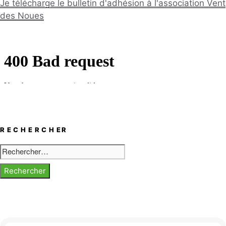
Je télécharge le bulletin d'adhésion à l'association Vent
des Noues
RECHERCHER
Rechercher :