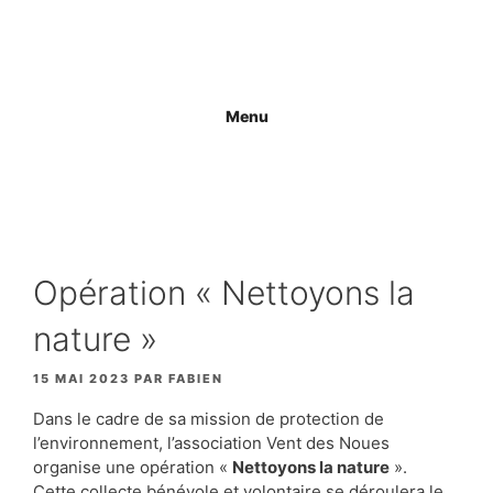
Aller
au
contenu
Menu
Opération « Nettoyons la
nature »
15 MAI 2023
PAR
FABIEN
Dans le cadre de sa mission de protection de
l’environnement, l’association Vent des Noues
organise une opération «
Nettoyons la nature
».
Cette collecte bénévole et volontaire se déroulera le