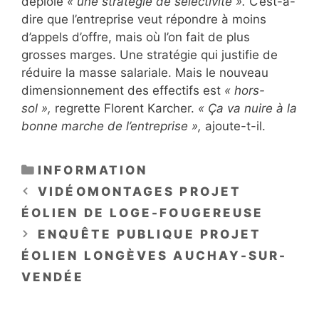
déploie
« une stratégie de sélectivité ».
C’est-à-
dire que l’entreprise veut répondre à moins
d’appels d’offre, mais où l’on fait de plus
grosses marges. Une stratégie qui justifie de
réduire la masse salariale. Mais le nouveau
dimensionnement des effectifs est
« hors-
sol »,
regrette Florent Karcher.
« Ça va nuire à la
bonne marche de l’entreprise »,
ajoute-t-il.
CATÉGORIES
INFORMATION
VIDÉOMONTAGES PROJET
ÉOLIEN DE LOGE-FOUGEREUSE
ENQUÊTE PUBLIQUE PROJET
ÉOLIEN LONGÈVES AUCHAY-SUR-
VENDÉE