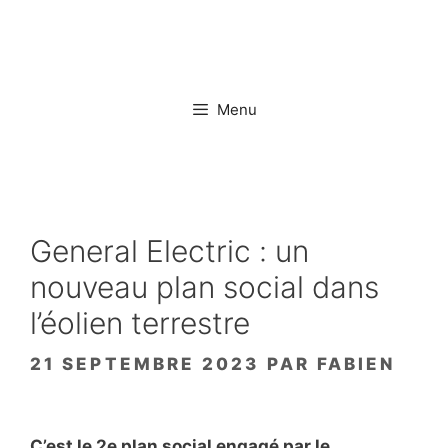
Aller
au
contenu
Menu
General Electric : un
nouveau plan social dans
l’éolien terrestre
21 SEPTEMBRE 2023
PAR
FABIEN
C’est le 2e plan social engagé par le