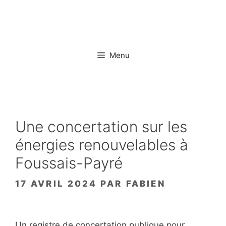
Aller
au
contenu
Menu
Une concertation sur les
énergies renouvelables à
Foussais-Payré
17 AVRIL 2024
PAR
FABIEN
Un registre de concertation publique pour