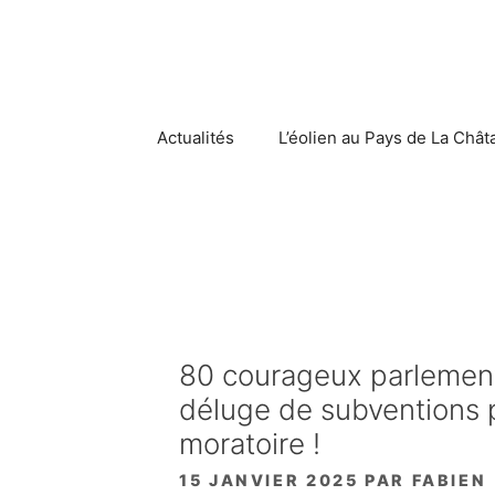
Aller
au
contenu
Actualités
L’éolien au Pays de La Chât
80 courageux parlementa
déluge de subventions p
moratoire !
15 JANVIER 2025
PAR
FABIEN