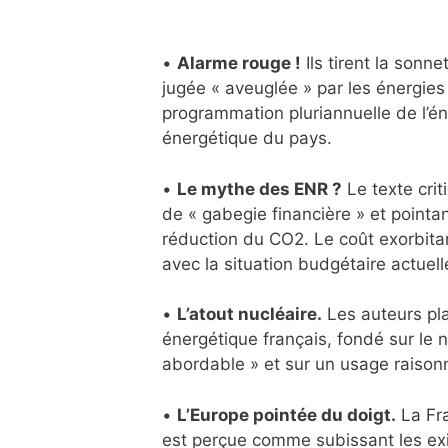
•
Alarme rouge !
Ils tirent la sonn
jugée « aveuglée » par les énergies
programmation pluriannuelle de l’éne
énergétique du pays.
•
Le mythe des ENR ?
Le texte crit
de « gabegie financière » et pointa
réduction du CO2. Le coût exorbita
avec la situation budgétaire actuelle
•
L’atout nucléaire.
Les auteurs pl
énergétique français, fondé sur le 
abordable » et sur un usage raison
•
L’Europe pointée du doigt.
La Fra
est perçue comme subissant les ex