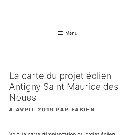
Aller
au
contenu
Menu
La carte du projet éolien
Antigny Saint Maurice des
Noues
4 AVRIL 2019
PAR
FABIEN
Voici la carte d’implantation du projet éolien