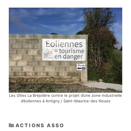
Les Gîtes La Bréjolière contre le projet d’une zone industrielle
d’éoliennes à Antigny / Saint-Maurice-des Noues
CATÉGORIES
ACTIONS ASSO