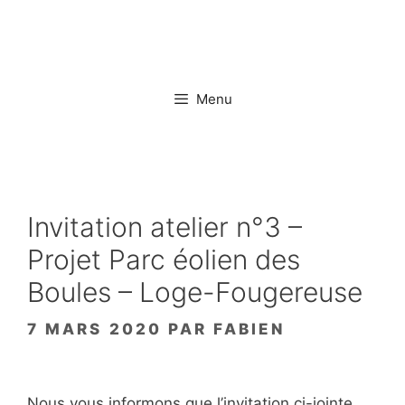
Aller
au
contenu
Menu
Invitation atelier n°3 –
Projet Parc éolien des
Boules – Loge-Fougereuse
7 MARS 2020
PAR
FABIEN
Nous vous informons que l’invitation ci-jointe