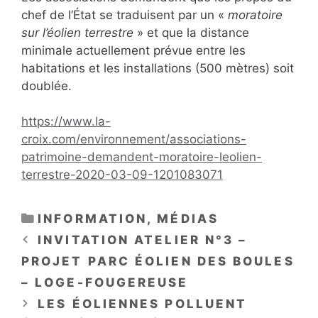
chef de l’État se traduisent par un «
moratoire
sur l’éolien terrestre
» et que la distance
minimale actuellement prévue entre les
habitations et les installations (500 mètres) soit
doublée.
https://www.la-
croix.com/environnement/associations-
patrimoine-demandent-moratoire-leolien-
terrestre-2020-03-09-1201083071
CATÉGORIES
INFORMATION
,
MÉDIAS
INVITATION ATELIER N°3 –
PROJET PARC ÉOLIEN DES BOULES
– LOGE-FOUGEREUSE
LES ÉOLIENNES POLLUENT