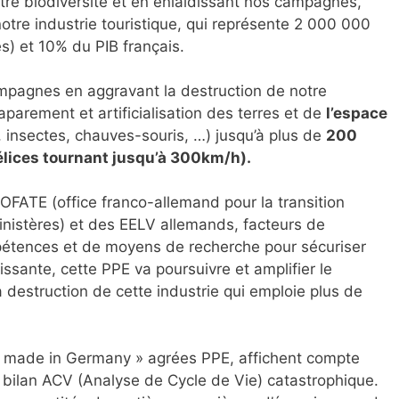
tre biodiversité et en enlaidissant nos campagnes,
notre industrie touristique, qui représente 2 000 000
es) et 10% du PIB français.
ampagnes en aggravant la destruction de notre
aparement et artificialisation des terres et de
l’espace
, insectes, chauves-souris, …) jusqu’à plus de
200
élices tournant jusqu’à 300km/h).
’OFATE (office franco-allemand pour la transition
nistères) et des EELV allemands, facteurs de
étences et de moyens de recherche pour sécuriser
llissante, cette PPE va poursuivre et amplifier le
 destruction de cette industrie qui emploie plus de
 made in Germany » agrées PPE, affichent compte
n bilan ACV (Analyse de Cycle de Vie) catastrophique.