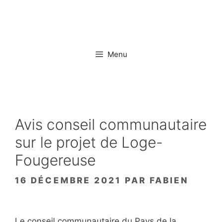
Aller
au
contenu
Menu
Avis conseil communautaire
sur le projet de Loge-
Fougereuse
16 DÉCEMBRE 2021
PAR
FABIEN
Le conseil communautaire du Pays de la