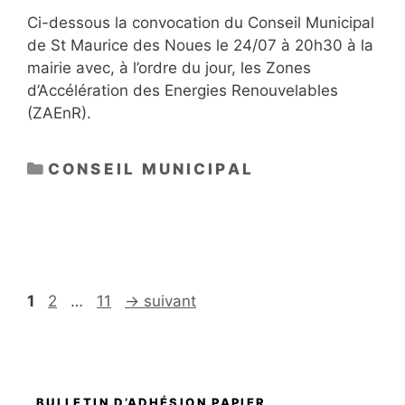
Ci-dessous la convocation du Conseil Municipal
de St Maurice des Noues le 24/07 à 20h30 à la
mairie avec, à l’ordre du jour, les Zones
d’Accélération des Energies Renouvelables
(ZAEnR).
CATÉGORIES
CONSEIL MUNICIPAL
Page
Page
Page
1
2
…
11
→
suivant
BULLETIN D’ADHÉSION PAPIER