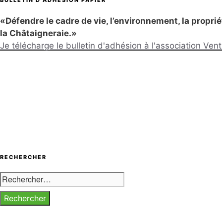
BULLETIN D’ADHÉSION PAPIER
«Défendre le cadre de vie, l’environnement, la propriété
la Châtaigneraie.»
Je télécharge le bulletin d'adhésion à l'association Ve
RECHERCHER
Rechercher :