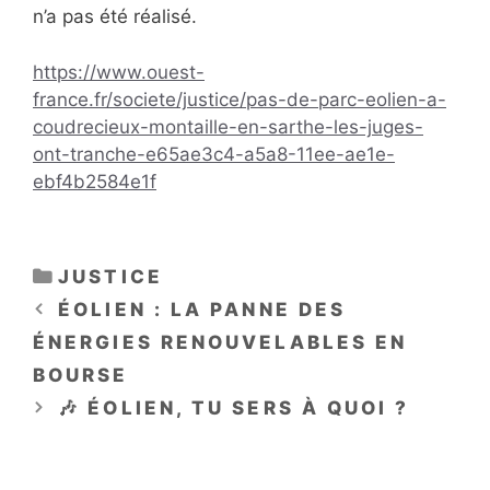
n’a pas été réalisé.
https://www.ouest-
france.fr/societe/justice/pas-de-parc-eolien-a-
coudrecieux-montaille-en-sarthe-les-juges-
ont-tranche-e65ae3c4-a5a8-11ee-ae1e-
ebf4b2584e1f
CATÉGORIES
JUSTICE
ÉOLIEN : LA PANNE DES
ÉNERGIES RENOUVELABLES EN
BOURSE
🎶 ÉOLIEN, TU SERS À QUOI ?