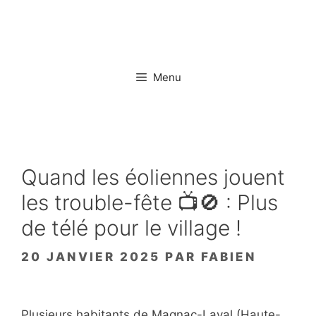
Aller
au
contenu
Menu
Quand les éoliennes jouent
les trouble-fête 📺🚫 : Plus
de télé pour le village !
20 JANVIER 2025
PAR
FABIEN
Plusieurs habitants de Magnac-Laval (Haute-