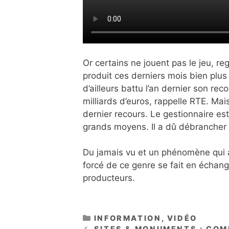
Or certains ne jouent pas le jeu, r
produit ces derniers mois bien plus 
d’ailleurs battu l’an dernier son rec
milliards d’euros, rappelle RTE. Mai
dernier recours. Le gestionnaire es
grands moyens. Il a dû débrancher 
Du jamais vu et un phénomène qui a
forcé de ce genre se fait en échan
producteurs.
CATÉGORIES
INFORMATION
,
VIDÉO
SITES & MONUMENTS : COMM