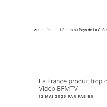
Aller
au
contenu
Actualités
L’éolien au Pays de La Chât
La France produit trop d’
Vidéo BFMTV
12 MAI 2025
PAR
FABIEN