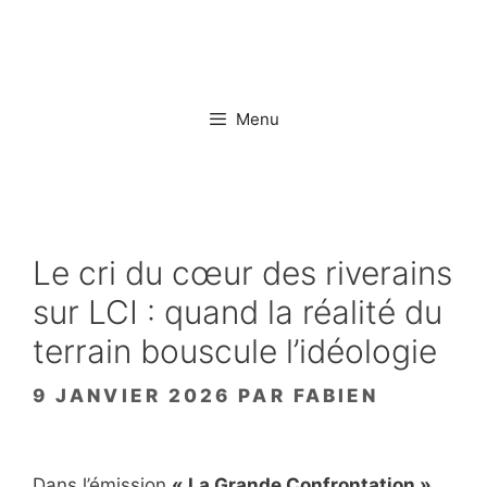
Aller
au
contenu
Menu
Le cri du cœur des riverains
sur LCI : quand la réalité du
terrain bouscule l’idéologie
9 JANVIER 2026
PAR
FABIEN
Dans l’émission
« La Grande Confrontation »