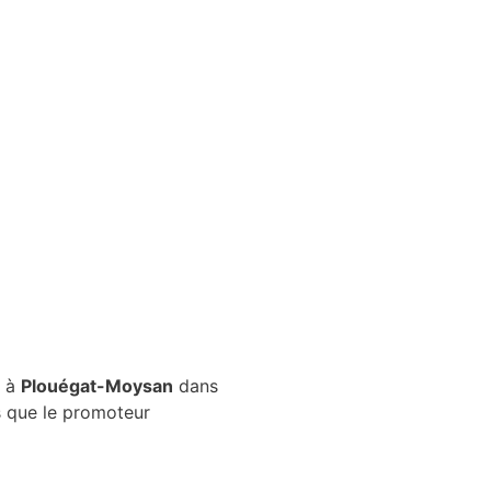
s à
Plouégat-Moysan
dans
us que le promoteur