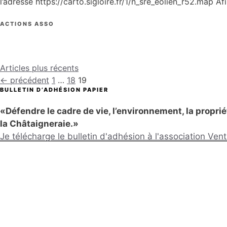
l’adresse https://carto.sigloire.fr/1/n_sre_eolien_r52.map A
CATÉGORIES
ACTIONS ASSO
Articles plus récents
Page
Page
Page
←
précédent
1
…
18
19
BULLETIN D’ADHÉSION PAPIER
«Défendre le cadre de vie, l’environnement, la propriété
la Châtaigneraie.»
Je télécharge le bulletin d'adhésion à l'association Ve