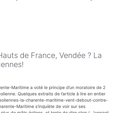
auts de France, Vendée ? La
iennes!
nte-Maritime a voté le principe d’un moratoire de 2
olienne. Quelques extraits de l’article à lire en entier
eoliennes-la-charente-maritime-vent-debout-contre-
rente-Maritime s’inquiète de voir sur ses
plus de mâts éoliens, et tente de dire stop.(…)venant