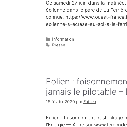
Ce samedi 27 juin dans la matinée,
éolienne dans le parc de La Ferrièr
connue. https://www.ouest-france.
eolienne-s-ecrase-au-sol-a-la-fer
Catégories
Information
Étiquettes
Presse
Eolien : foisonneme
jamais le pilotable –
15 février 2020
par
Fabien
Eolien : foisonnement et stockage 
l’Energie — À lire sur www.lemond