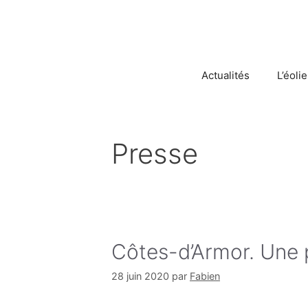
Aller
au
contenu
Actualités
L’éoli
Presse
Côtes-d’Armor. Une p
28 juin 2020
par
Fabien