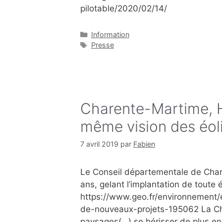
pilotable/2020/02/14/
Catégories
Information
Étiquettes
Presse
Charente-Martime, H
même vision des éol
7 avril 2019
par
Fabien
Le Conseil départementale de Chare
ans, gelant l’implantation de toute é
https://www.geo.fr/environnement/
de-nouveaux-projets-195062 La Cha
paysages(…) se hérisser de plus en 