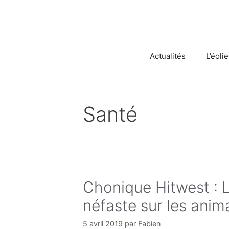
Aller
au
contenu
Actualités
L’éoli
Santé
Chonique Hitwest : L
néfaste sur les anim
5 avril 2019
par
Fabien