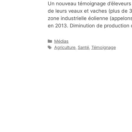
Un nouveau témoignage d’éleveurs b
de leurs veaux et vaches (plus de 3
zone industrielle éolienne (appelo
en 2013. Diminution de production 
Catégories
Médias
Étiquettes
Agriculture
,
Santé
,
Témoignage