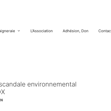
aigneraie
L’Association
Adhésion, Don
Contac
 scandale environnemental
OX
EN