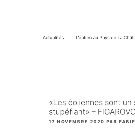
Aller
au
contenu
Actualités
L’éolien au Pays de La Chât
«Les éoliennes sont un
stupéfiant» – FIGAROV
17 NOVEMBRE 2020
PAR
FABI