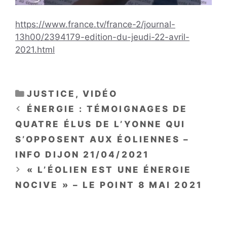
https://www.france.tv/france-2/journal-
13h00/2394179-edition-du-jeudi-22-avril-
2021.html
CATÉGORIES
JUSTICE
,
VIDÉO
ÉNERGIE : TÉMOIGNAGES DE
QUATRE ÉLUS DE L’YONNE QUI
S’OPPOSENT AUX ÉOLIENNES –
INFO DIJON 21/04/2021
« L’ÉOLIEN EST UNE ÉNERGIE
NOCIVE » – LE POINT 8 MAI 2021