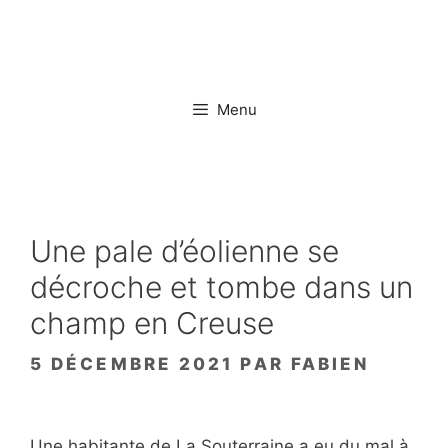
Aller
au
contenu
Menu
Une pale d’éolienne se
décroche et tombe dans un
champ en Creuse
5 DÉCEMBRE 2021
PAR
FABIEN
Une habitante de La Souterraine a eu du mal à