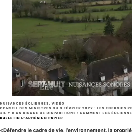
CATÉGORIES
NUISANCES ÉOLIENNES
,
VIDÉO
CONSEIL DES MINISTRES DU 9 FÉVRIER 2022 : LES ÉNERGIES 
«IL Y A UN RISQUE DE DISPARITION» : COMMENT LES ÉOLIEN
BULLETIN D’ADHÉSION PAPIER
«Défendre le cadre de vie, l’environnement, la propriété