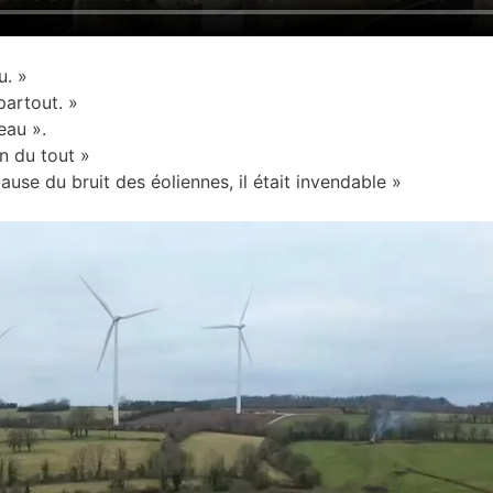
u. »
partout. »
eau ».
n du tout »
à cause du bruit des éoliennes, il était invendable »