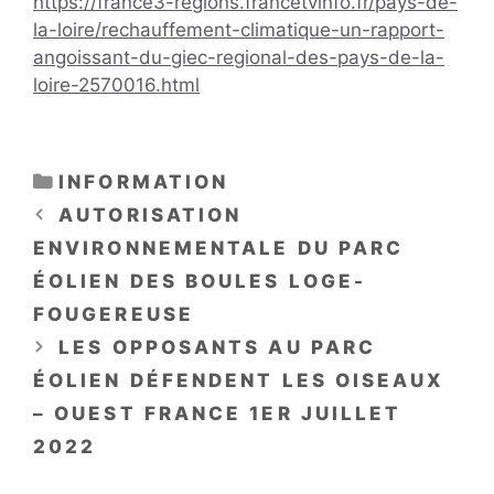
https://france3-regions.francetvinfo.fr/pays-de-
la-loire/rechauffement-climatique-un-rapport-
angoissant-du-giec-regional-des-pays-de-la-
loire-2570016.html
CATÉGORIES
INFORMATION
AUTORISATION
ENVIRONNEMENTALE DU PARC
ÉOLIEN DES BOULES LOGE-
FOUGEREUSE
LES OPPOSANTS AU PARC
ÉOLIEN DÉFENDENT LES OISEAUX
– OUEST FRANCE 1ER JUILLET
2022