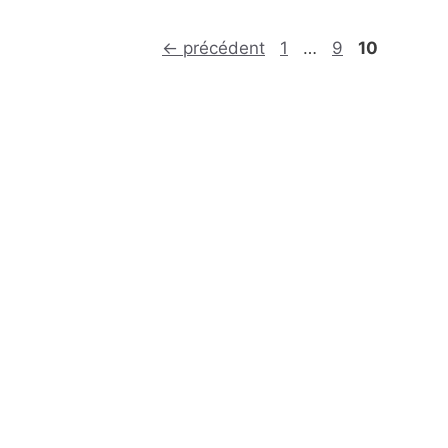
Page
Page
Page
←
précédent
1
…
9
10