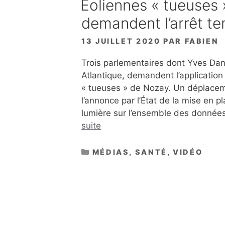
Éoliennes « tueuses 
demandent l’arrêt te
13 JUILLET 2020
PAR
FABIEN
Trois parlementaires dont Yves Dani
Atlantique, demandent l’application
« tueuses » de Nozay. Un déplaceme
l’annonce par l’État de la mise en 
lumière sur l’ensemble des donnée
suite
CATÉGORIES
MÉDIAS
,
SANTÉ
,
VIDÉO