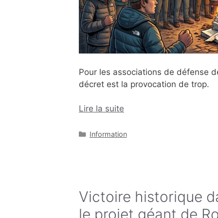
Pour les associations de défense de 
décret est la provocation de trop.
Lire la suite
Catégories
Information
Victoire historique d
le projet géant de Ro