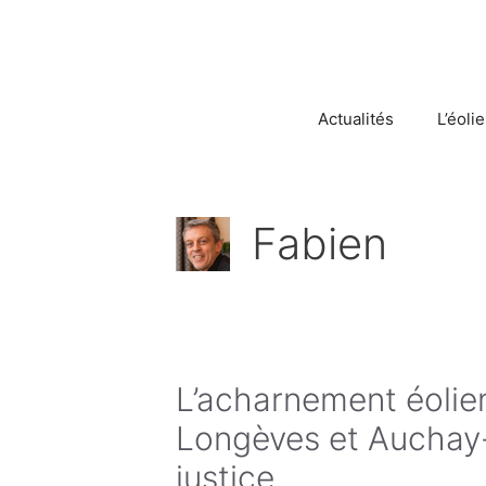
Aller
au
contenu
Actualités
L’éoli
Fabien
L’acharnement éolien 
Longèves et Auchay-
justice