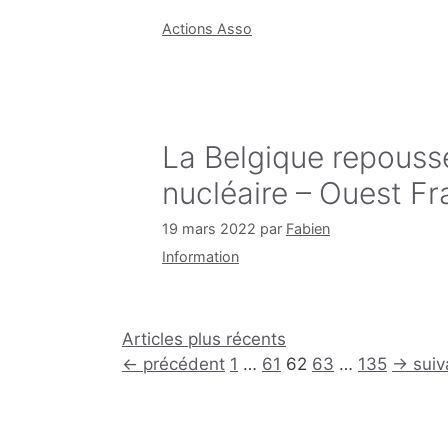
Catégories
Actions Asso
La Belgique repousse
nucléaire – Ouest F
19 mars 2022
par
Fabien
Catégories
Information
Articles plus récents
Page
Page
Page
Page
Page
←
précédent
1
…
61
62
63
…
135
→
suiv