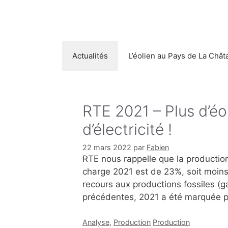
Aller
au
contenu
Actualités
L’éolien au Pays de La Chât
RTE 2021 – Plus d’é
d’électricité !
22 mars 2022
par
Fabien
RTE nous rappelle que la productio
charge 2021 est de 23%, soit moins
recours aux productions fossiles (g
précédentes, 2021 a été marquée p
Catégories
Étiquettes
Analyse
,
Production
Production