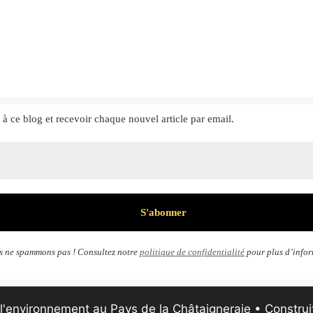
à ce blog et
recevoir chaque nouvel article par email.
 ne spammons pas ! Consultez notre
politique de confidentialité
pour plus d’infor
l'environnement au Pays de la Châtaigneraie
• Construi