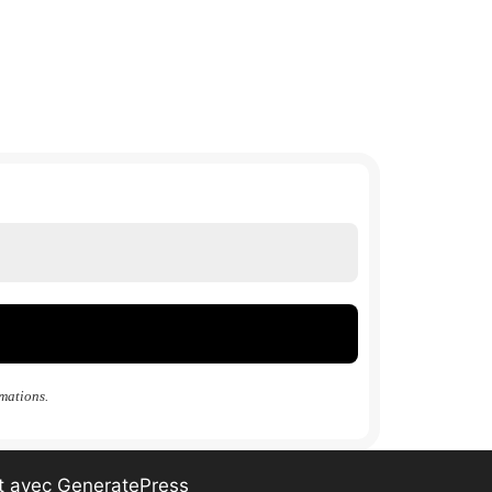
mations.
t avec
GeneratePress