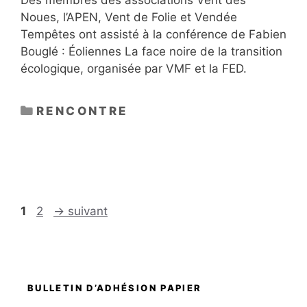
Des membres des associations Vent des
Noues, l’APEN, Vent de Folie et Vendée
Tempêtes ont assisté à la conférence de Fabien
Bouglé : Éoliennes La face noire de la transition
écologique, organisée par VMF et la FED.
CATÉGORIES
RENCONTRE
Page
Page
1
2
→
suivant
BULLETIN D’ADHÉSION PAPIER