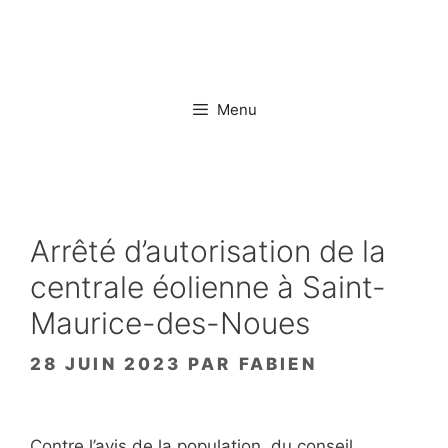
Aller
au
contenu
Menu
Arrêté d’autorisation de la
centrale éolienne à Saint-
Maurice-des-Noues
28 JUIN 2023
PAR
FABIEN
Contre l’avis de la population, du conseil