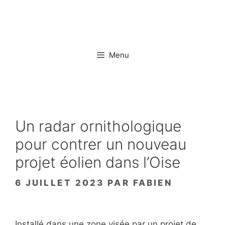
Aller
au
contenu
Menu
Un radar ornithologique
pour contrer un nouveau
projet éolien dans l’Oise
6 JUILLET 2023
PAR
FABIEN
Installé dans une zone visée par un projet de