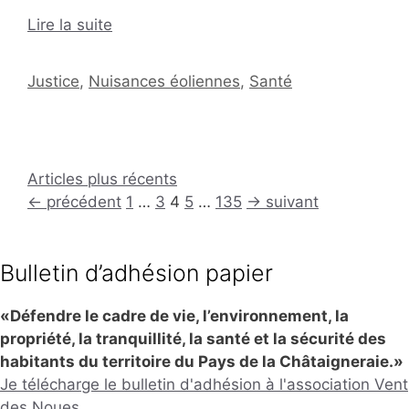
Lire la suite
Catégories
Justice
,
Nuisances éoliennes
,
Santé
Articles plus récents
Page
Page
Page
Page
Page
←
précédent
1
…
3
4
5
…
135
→
suivant
Bulletin d’adhésion papier
«Défendre le cadre de vie, l’environnement, la
propriété, la tranquillité, la santé et la sécurité des
habitants du territoire du Pays de la Châtaigneraie.»
Je télécharge le bulletin d'adhésion à l'association Vent
des Noues