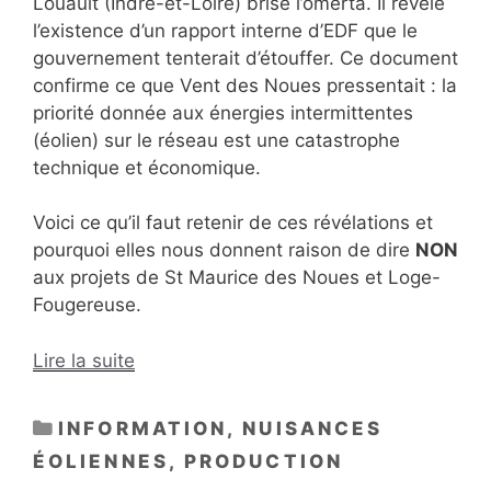
Louault (Indre-et-Loire) brise l’omerta. Il révèle
l’existence d’un rapport interne d’EDF que le
gouvernement tenterait d’étouffer. Ce document
confirme ce que Vent des Noues pressentait : la
priorité donnée aux énergies intermittentes
(éolien) sur le réseau est une catastrophe
technique et économique.
Voici ce qu’il faut retenir de ces révélations et
pourquoi elles nous donnent raison de dire
NON
aux projets de St Maurice des Noues et Loge-
Fougereuse.
Lire la suite
CATÉGORIES
INFORMATION
,
NUISANCES
ÉOLIENNES
,
PRODUCTION