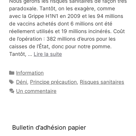
Nous gérons les risques sanitaires de façon très
paradoxale. Tantôt, on les exagère, comme
avec la Grippe H1N1 en 2009 et les 94 millions
de vaccins achetés dont 6 millions ont été
réellement utilisés et 19 millions incinérés. Coût
de l’opération : 382 millions d’euros pour les
caisses de l’État, donc pour notre pomme.
Tantôt, …
Lire la suite
Catégories
Information
Étiquettes
Déni
,
Principe précaution
,
Risques sanitaires
Un commentaire
Bulletin d’adhésion papier