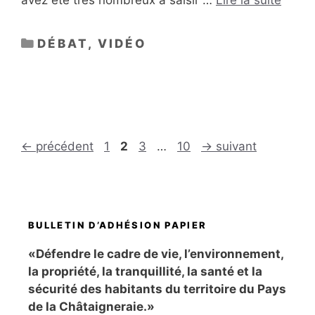
avez été très nombreux à saisir …
Lire la suite
CATÉGORIES
DÉBAT
,
VIDÉO
Page
Page
Page
Page
←
précédent
1
2
3
…
10
→
suivant
BULLETIN D’ADHÉSION PAPIER
«Défendre le cadre de vie, l’environnement,
la propriété, la tranquillité, la santé et la
sécurité des habitants du territoire du Pays
de la Châtaigneraie.»