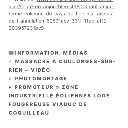
loire/segre-en-anjou-bleu-49500/haut-anjou-
ferme-eolienne-du-pays-de-flee-les-raisons-
de-l-annulation-62891ace-331f-11eb-af12-
903957231bc9
CATÉGORIES
INFORMATION
,
MÉDIAS
MASSACRE À COULONGES-SUR-
RIEN – VIDÉO
PHOTOMONTAGE
« PROMOTEUR » ZONE
INDUSTRIELLE ÉOLIENNES LOGE-
FOUGEREUSE VIADUC DE
COQUILLEAU