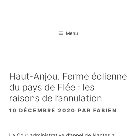
Aller
au
contenu
Menu
Haut-Anjou. Ferme éolienne
du pays de Flée : les
raisons de l’annulation
10 DÉCEMBRE 2020
PAR
FABIEN
La Cour administrative d’appel de Nantes a