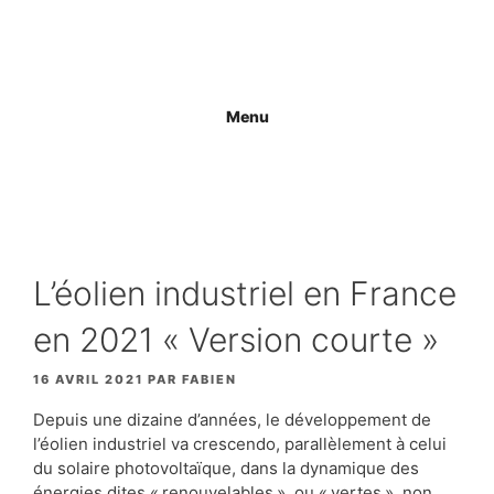
Aller
au
contenu
Menu
L’éolien industriel en France
en 2021 « Version courte »
16 AVRIL 2021
PAR
FABIEN
Depuis une dizaine d’années, le développement de
l’éolien industriel va crescendo, parallèlement à celui
du solaire photovoltaïque, dans la dynamique des
énergies dites « renouvelables », ou « vertes », non