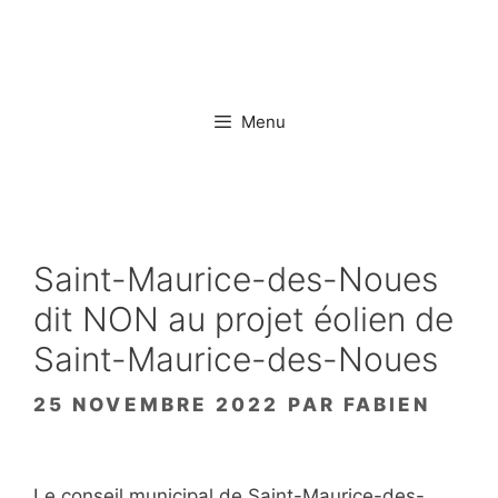
Aller
au
contenu
Menu
Saint-Maurice-des-Noues
dit NON au projet éolien de
Saint-Maurice-des-Noues
25 NOVEMBRE 2022
PAR
FABIEN
Le conseil municipal de Saint-Maurice-des-