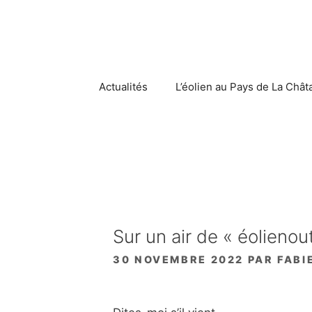
Aller
au
contenu
Actualités
L’éolien au Pays de La Chât
Sur un air de « éolienout
30 NOVEMBRE 2022
PAR
FABI