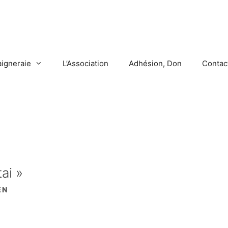
aigneraie
L’Association
Adhésion, Don
Contac
ai »
EN