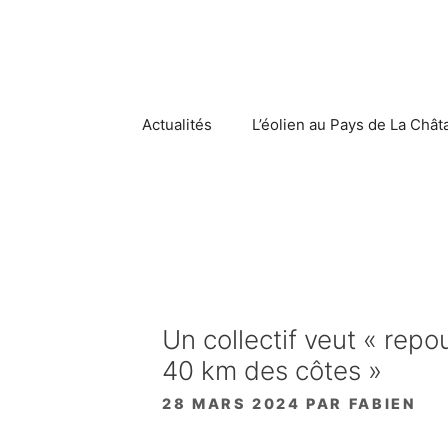
Aller
au
contenu
Actualités
L’éolien au Pays de La Chât
Un collectif veut « repo
40 km des côtes »
28 MARS 2024
PAR
FABIEN