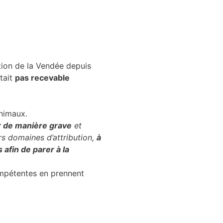
ption de la Vendée depuis
était
pas recevable
nimaux.
r de manière grave
et
urs domaines d’attribution,
à
afin de parer à la
ompétentes en prennent