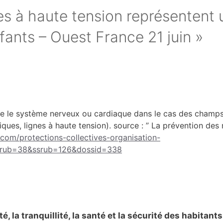
nes à haute tension représentent 
fants – Ouest France 21 juin »
urbe le système nerveux ou cardiaque dans le cas des cham
ques, lignes à haute tension). source : ” La prévention de
.com/protections-collectives-organisation-
p?rub=38&ssrub=126&dossid=338
, la tranquillité, la santé et la sécurité des habitants