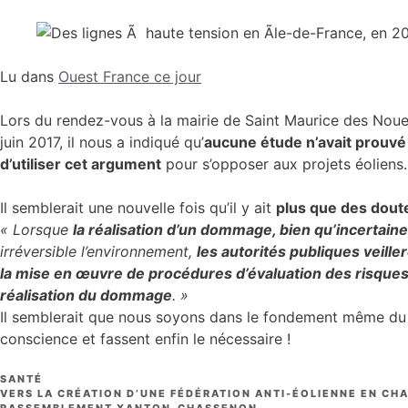
Lu dans
Ouest France ce jour
Lors du rendez-vous à la mairie de Saint Maurice des Noues
juin 2017, il nous a indiqué qu’
aucune étude n’avait prouvé
d’utiliser cet argument
pour s’opposer aux projets éoliens.
Il semblerait une nouvelle fois qu’il y ait
plus que des dout
« Lorsque
la réalisation d’un dommage, bien qu’incertaine
irréversible l’environnement,
les autorités publiques veille
la mise en œuvre de procédures d’évaluation des risque
réalisation du dommage
. »
Il semblerait que nous soyons dans le fondement même du p
conscience et fassent enfin le nécessaire !
CATÉGORIES
SANTÉ
VERS LA CRÉATION D’UNE FÉDÉRATION ANTI-ÉOLIENNE EN CH