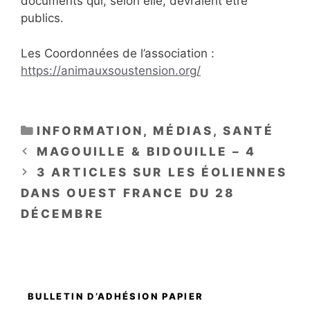
documents qui, selon elle, devraient être
publics.
Les Coordonnées de l’association :
https://animauxsoustension.org/
CATÉGORIES
INFORMATION
,
MÉDIAS
,
SANTÉ
MAGOUILLE & BIDOUILLE – 4
3 ARTICLES SUR LES ÉOLIENNES
DANS OUEST FRANCE DU 28
DÉCEMBRE
BULLETIN D’ADHÉSION PAPIER