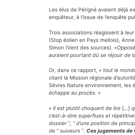
Les élus de Périgné avaient déjà ex
enquêteur, à l’issue de l’enquête pu
Trois associations réagissent à le
(Stop éolien en Pays mellois), Anne
Simon (Vent des sources).
«Opposés
auraient pourtant dû se réjouir de l
Or, dans ce rapport,
« tout le mond
citant la Mission régionale d’autori
Sèvres Nature environnement, les é
échappe au procès. »
« Il est plutôt choquant de lire
[…]
q
c’est-à-dire superflues et répétitive
dossier
”
,
“
d’une position de princi
de
“
suiveurs
”
.
Ces jugements de v