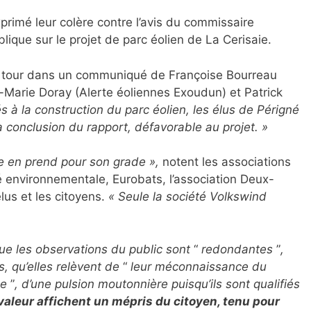
primé leur colère contre l’avis du commissaire
blique sur le projet de parc éolien de La Cerisaie.
ur tour dans un communiqué de Françoise Bourreau
-Marie Doray (Alerte éoliennes Exoudun) et Patrick
 à la construction du parc éolien, les élus de Périgné
a conclusion du rapport, défavorable au projet. »
e en prend pour son grade »,
notent les associations
té environnementale, Eurobats, l’association Deux-
lus et les citoyens.
« Seule la société Volkswind
ue les observations du public sont
“
redondantes
”
,
s, qu’elles relèvent de
“
leur méconnaissance du
pe
”
, d’une pulsion moutonnière puisqu’ils sont qualifiés
aleur affichent un mépris du citoyen, tenu pour