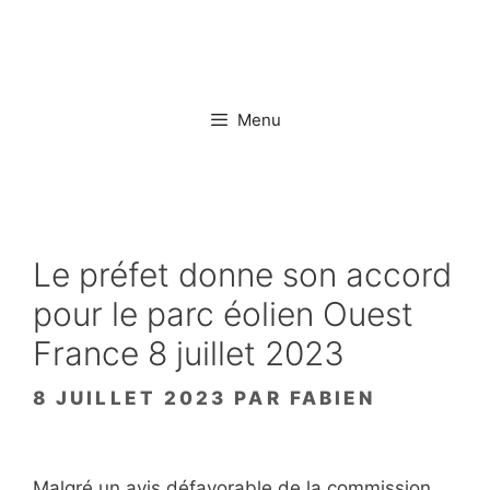
Aller
au
contenu
Menu
Le préfet donne son accord
pour le parc éolien Ouest
France 8 juillet 2023
8 JUILLET 2023
PAR
FABIEN
Malgré un avis défavorable de la commission