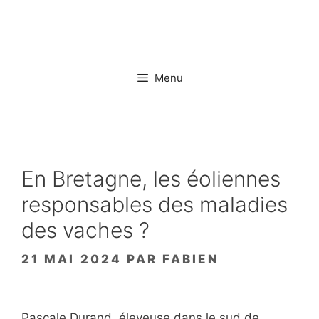
Aller
au
contenu
Menu
En Bretagne, les éoliennes
responsables des maladies
des vaches ?
21 MAI 2024
PAR
FABIEN
Pascale Durand, éleveuse dans le sud de